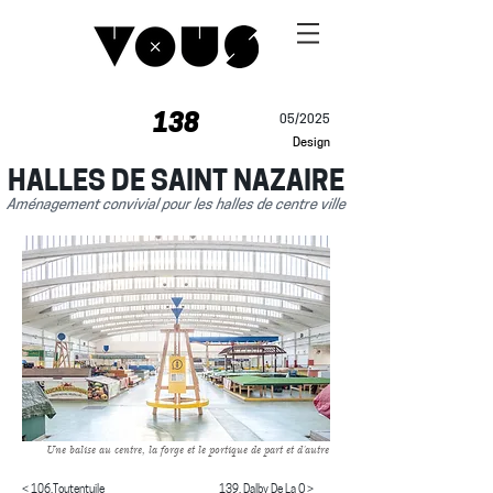
138
05/2025
Design
HALLES DE SAINT NAZAIRE
Aménagement convivial pour les halles de centre ville
Une balise au centre, la forge et le portique de part et d'autre
< 106.Toutentuile
139. Dalby De La O >