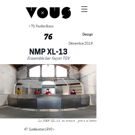
< 70. Pavillon Bravo
Design
76
Décembre 2019
NMP XL-13
Ensemble bar façon TGV
Le NMP XL-13 en armure , prêt à se battre
47. Surélévation LRVO >