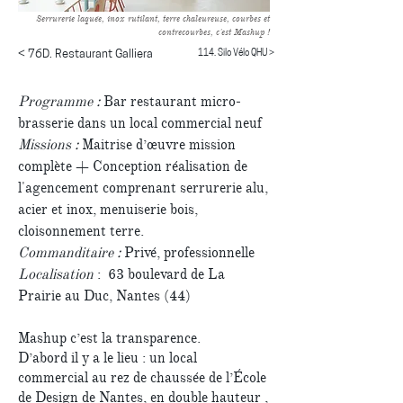
Serrurerie laquée, inox rutilant, terre chaleureuse, courbes et
contrecourbes, c'est Mashup !
114. Silo Vélo QHU >
< 76D. Restaurant Galliera
Programme :
Bar restaurant micro-
brasserie dans un local commercial neuf
Missions :
Maitrise d’œuvre mission
complète + Conception réalisation de
l'agencement comprenant serrurerie alu,
acier et inox, menuiserie bois,
cloisonnement terre.
Commanditaire :
Privé, professionnelle
Localisation
: 63 boulevard de La
Prairie au Duc, Nantes (44)
Mashup c’est la transparence.
D’abord il y a le lieu : un local
commercial au rez de chaussée de l’École
de Design de Nantes, en double hauteur ,