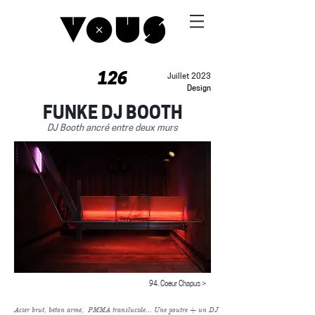
126
Juillet 2023
Design
FUNKE DJ BOOTH
DJ Booth ancré entre deux murs
94. Coeur Chapus >
Acier brut, béton armé, PMMA translucide... Une poutre + un DJ