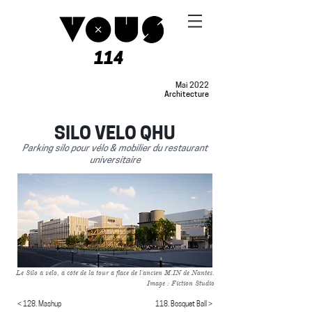
114
Mai 2022
Architecture
SILO VELO QHU
Parking silo pour vélo & mobilier du restaurant
universitaire
Le Silo à vélo, à côté de la tour à flace de l'ancien M.IN de Nantes.
Image : Fiction Studio
< 128. Mashup
118. Bosquet Ball >