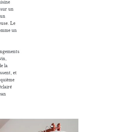
uisine
 sur un
 un
euse. Le
 comme un
rangements
vin,
e la
ssent, et
inquième
clairé
ean