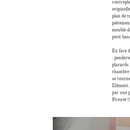
contrepla
originell
plan de t
piètement
meuble de
petit ban
En face d
: penderi
placards 
chambre 
se tourne
Elément. 
par une 
Prouvé !