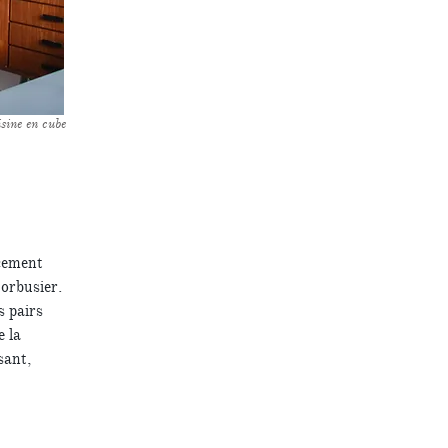
sine en cube
acement
Corbusier.
s pairs
e la
sant,