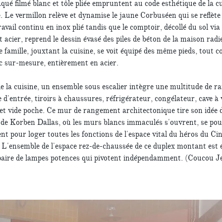
qué filmé blanc et tôle pliée empruntent au code esthétique de la c
e. Le vermillon relève et dynamise le jaune Corbuséen qui se reflète
ravail continu en inox plié tandis que le comptoir, décollé du sol via
 acier, reprend le dessin évasé des piles de béton de la maison radi
 famille, jouxtant la cuisine, se voit équipé des même pieds, tout
c sur-mesure, entièrement en acier.
e la cuisine, un ensemble sous escalier intègre une multitude de 
e d'entrée, tiroirs à chaussures, réfrigérateur, congélateur, cave à 
et vide poche. Ce mur de rangement architectonique tire son idée d
de Korben Dallas, où les murs blancs immaculés s'ouvrent, se pou
nt pour loger toutes les fonctions de l'espace vital du héros du C
L'ensemble de l'espace rez-de-chaussée de ce duplex montant est é
paire de lampes potences qui pivotent indépendamment. (Coucou J
)