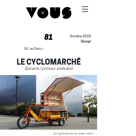
81
Octobre 2020
Design
66. Les Doors >
LE CYCLOMARCHÉ
Épicerie / primeur ambulant
Le cyclomarché en mode vente !