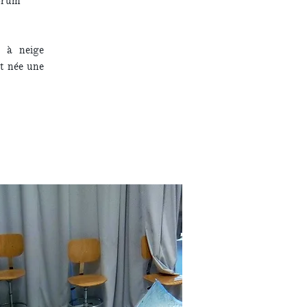
forum
 à neige
st née une