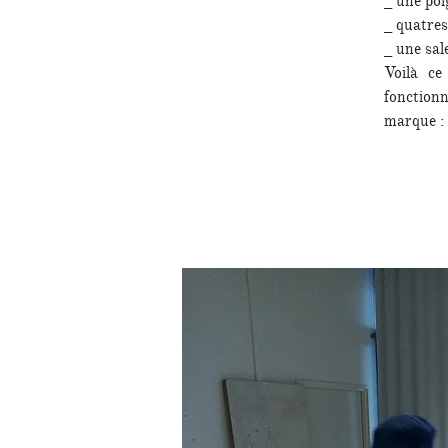
_ une poi
_ quatres
_ une sal
Voilà ce
fonctionn
marque :