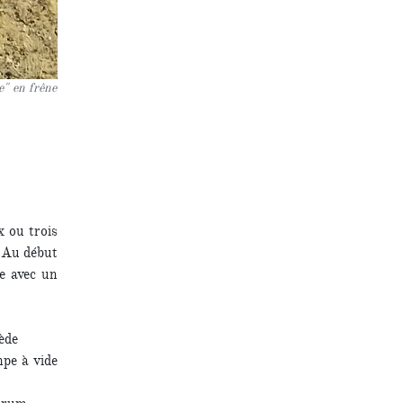
re" en frêne
x ou trois
. Au début
e avec un
ède
mpe à vide