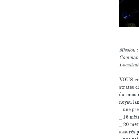
Mission :
Commandi
Localisat
VOUS en p
strates c
du mois 
noyau lam
_ une pre
_ 16 mètr
_ 20 mètr
assurés p