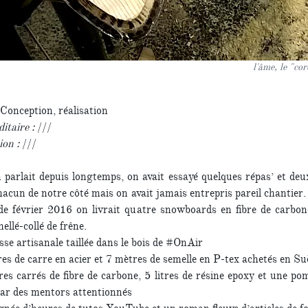
l'âme, le "co
Conception, réalisation
taire :
///
ion :
///
arlait depuis longtemps, on avait essayé quelques répas’ et deu
hacun de notre côté mais on avait jamais entrepris pareil chantier
de février 2016 on livrait quatre snowboards en fibre de carbon
ellé-collé de frêne.
sse artisanale taillée dans le bois de #OnAir
es de carre en acier et 7 mètres de semelle en P-tex achetés en Su
es carrés de fibre de carbone, 5 litres de résine epoxy et une po
ar des mentors attentionnés