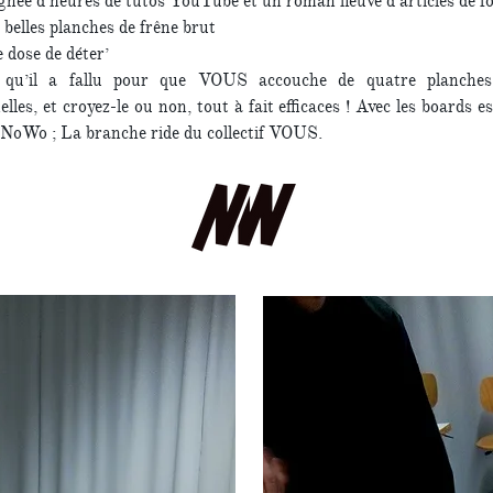
gnée d’heures de tutos YouTube et un roman fleuve d’articles de 
 belles planches de frêne brut
e dose de déter’
 qu’il a fallu pour que VOUS accouche de quatre planches
elles, et croyez-le ou non, tout à fait efficaces ! Avec les boards e
 NoWo ; La branche ride du collectif VOUS.