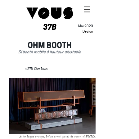
37B
Mai 2023
Design
OHM BOOTH
Dj booth mobile à hauteur ajustable
< 37B. Ohm Town
Acier laqué orange, béton armé, pavés de verre, et PMMA