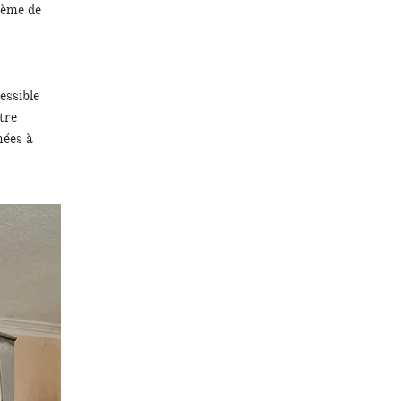
tème de
essible
tre
nées à