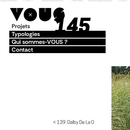
145
Projets
Typologies
Qui sommes-VOUS ?
Contact
< 139. Dalby De La O