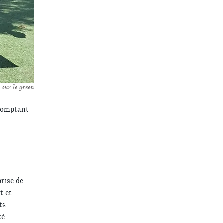
 sur le green
 comptant
rise de
t et
ts
té